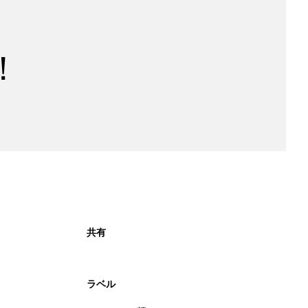
！
共有
ラベル