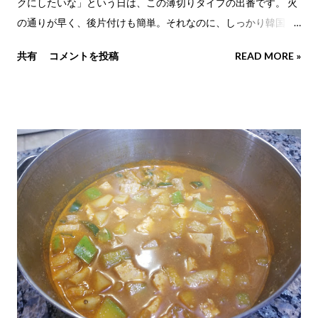
クにしたいな」という日は、この薄切りタイプの出番です。 火
の通りが早く、後片付けも簡単。それなのに、しっかり韓国ら
しい満足感を味わえます。 家族でホットプレートを囲みながら
共有
コメントを投稿
READ MORE »
焼いていると、不思議と会話も増えていきます。焼ける音とキ
ムチの香りだけで、お腹が空いてきますね（笑）。 韓国では、
サムギョプサルは外食でも家庭でもよく食べられる定番料理で
す。お肉を焼いて、野菜で包んで、好きな具材を少しずつのせ
て食べる時間は、ただの食事というより、みんなで楽しむ小さ
なイベントのような気がします。 ── ❁ ── このレシピについて
調理時間：約15分 難易度：★☆☆（とても簡単） 分量：2〜3
人分 おすすめ度：★★★★★ 薄切り肉を使うので、焼き時間が
短く、気軽に楽しめるサムギョプサルです。忙しい日でも「今
日は焼くだけでいい」と思える、頼もしい韓国家庭料理です。
── ❁ ── 🥄 計量の基準 大さじ1＝15ml 小さじ1＝5ml （いずれ
も計量スプーン基準） 材料（2〜3人分） 薄切り豚バラ肉：
400〜500g キムチ：適量 レタス：1/2玉 サムジャン（味噌だ