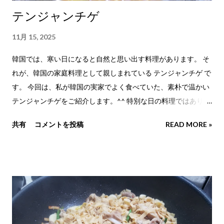
れ）：大さじ3 お好みで追加 サンチュ：適量 えごまの葉：適量
テンジャンチゲ
にんにく：適量 青唐辛子：少量 白ごま：少々 ごま油：少々 ね
ぎ：少々 ── ❁ ── 下準備 レタスは一枚ずつはがして冷水に通
11月 15, 2025
し、パリッとさせておきます。水気が多いと包む時に食べにく
いので、キッチンペーパーなどで軽く水気を取ると食べやすく
韓国では、寒い日になると自然と思い出す料理があります。 そ
なります。 キムチはそのままでも美味しいですが、ホットプレ
れが、韓国の家庭料理として親しまれている テンジャンチゲ で
ートの端で少し焼くと香ばしさが増します。豚肉の脂と一緒に
す。 今回は、私が韓国の実家でよく食べていた、素朴で温かい
焼いたキムチは、酸味がやわらぎ、旨みがぐっと増します。 サ
テンジャンチゲをご紹介します。^^ 特別な日の料理ではありま
ムジャンは小皿に盛り付け、すぐ食べられるよう準備しておき
せんが、食卓に並ぶと不思議と安心する、そんな一品です。 寒
共有
コメントを投稿
READ MORE »
ます。にんにくや青唐辛子を使う場合も、食べやすい大きさに
くなってくると、実家の台所からテンジャンの香りが漂ってき
切っておくとスムーズです。 ── ❁ ── 作り方 ① ホットプレー
ました。 具材はそのとき家にあるもので少しずつ変わります
トを中温に温め、薄切りの豚バラ肉を広げて焼きます。薄いの
が、 テンジャンの深い味わいだけはいつも同じでした。 気づけ
で、両面に焼き色がつけばすぐ食...
ば、ごはんを何杯もおかわりしていたのを思い出します。笑 ◇
実家の台所を思い出す味 ◇ 🥄 計量の基準 大さじ1＝15ml 小さ
じ1＝5ml （いずれも計量スプーン基準） 材料（4人分） テンジ
ャン（韓国味噌）or 味噌：大さじ3 コチュジャン：大さじ2 醤