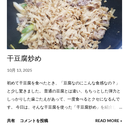
油：大さじ3 水：1L じゃがいも：2個 玉ねぎ：1個 にんにくお
ろし：大さじ4 豚バラ肉：約150g 唐辛子：2個（韓国ではチゲ
に唐辛子をよく入れますが、日本では手に入りにくい場合もあ
ります。ない場合は入れなくても大丈夫です。） 💡 テンジャン
は、韓国を代表する発酵味噌です。 日本のスーパーや韓国食材
店で販売されている韓国産テンジャンを使うと、 より本場に近
い味わいになります。 じゃがいもを入れることで、スープに自
干豆腐炒め
然な甘みが加わり、 テンジャンの濃厚な味わいが少しまろやか
になります。 作り方 ① 鍋に水を入れ、中火で温めます。 ② じ
10月 13, 2025
ゃがいもは食べやすい大きさに切り、玉ねぎは薄切りにしま
す。 唐辛子は輪切り、豚バラ肉は一口大に切っておきます。 ③
初めて干豆腐を食べたとき、「豆腐なのにこんな食感なの？」
水が温まったら、じゃがいも、玉ねぎ、豚肉、テンジャン、コ
と少し驚きました。 普通の豆腐とは違い、もちっとした弾力と
チュジャン、 醤油、にんにくを加えます。 ④ 弱火で約20分ほ
しっかりした歯ごたえがあって、一度食べるとクセになるんで
ど煮込みます。 じゃがいもがやわらかくなり、具材に味がなじ
す。 今日は、そんな干豆腐を使った「干豆腐炒め」を紹介しま
んだら完成です。 煮込むほどにテンジャンの旨みがスープ全体
す。ピリ辛のタレがよく絡み、ご飯が止まらなくなる一品です
共有
コメントを投稿
READ MORE »
に広がり、 コクのある家庭的なテンジャンチゲになります。
よ。^^ ── ❁ ── 🥄 計量の基準 大さじ1＝15ml 小さじ1＝5ml